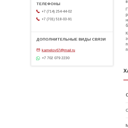
в
П
+7 (714) 254-44-02
р
+7 (701) 518-03-91
н
б
К
э
п
п
kamelov67@mail.ru
+7 702 079 2230
Х
С