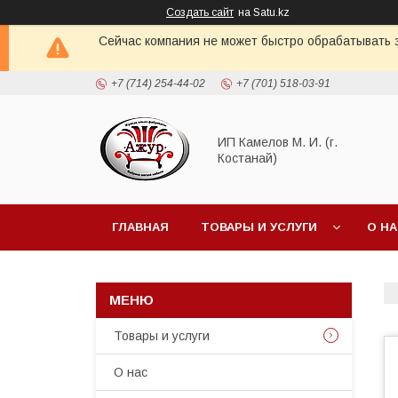
Создать сайт
на Satu.kz
Сейчас компания не может быстро обрабатывать з
+7 (714) 254-44-02
+7 (701) 518-03-91
ИП Камелов М. И. (г.
Костанай)
ГЛАВНАЯ
ТОВАРЫ И УСЛУГИ
О Н
Товары и услуги
О нас