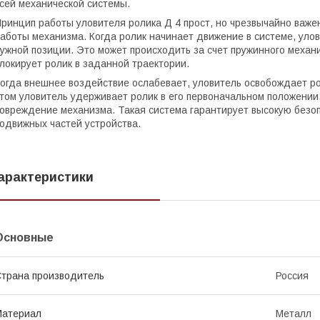
сей механической системы.
ринцип работы уловителя ролика Д 4 прост, но чрезвычайно важе
аботы механизма. Когда ролик начинает движение в системе, улов
ужной позиции. Это может происходить за счет пружинного меха
локирует ролик в заданной траектории.
огда внешнее воздействие ослабевает, уловитель освобождает р
том уловитель удерживает ролик в его первоначальном положении
овреждение механизма. Такая система гарантирует высокую безо
одвижных частей устройства.
арактеристики
Основные
трана производитель
Россия
Материал
Металл