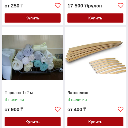
250
17 500
от
₸
₸/рулон
Купить
Купить
Поролон 1х2 м
Латофлекс
В наличии
В наличии
900
400
от
₸
от
₸
Купить
Купить